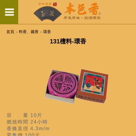
-
-
首頁
料香、藏香
環香
131檀料-環香
容 量 10片
燃燒時間 24小時
香條直徑 4.3m/m
零售價 100元