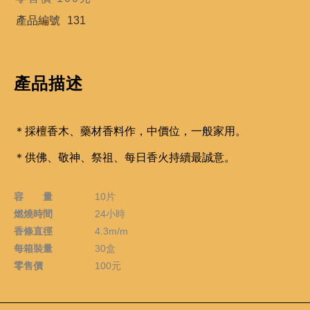
產品編號
131
產品描述
＊
採檀香木、藥材香料
作，中價位，一般家
用。
＊供佛、敬神、祭祖、每日香火持續最誠意。
容 量
10片
燃燒時間
24小時
香條直徑
4.3m/m
每箱裝量
30盒
零售價
100元