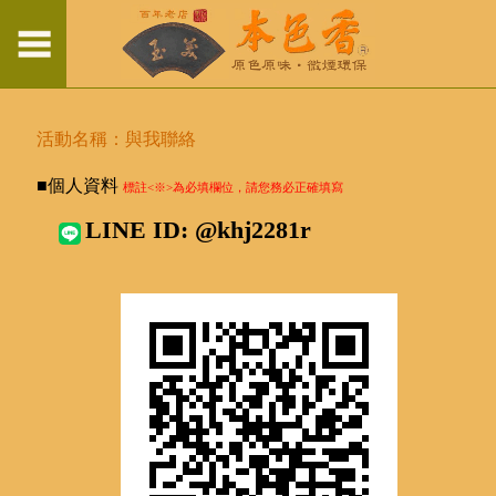
活動名稱：與我聯絡
■個人資料
標註<※>為必填欄位，請您務必正確填寫
LINE ID: @khj2281r