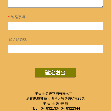
*
連絡事項：
輸入驗證碼：
施美玉名香本舖有限公司
彰化縣員林鎮大明里大饒路897巷23號
施 美 玉 製 香 廠
TEL：04-8321334 04-8322344