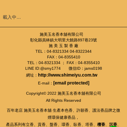
載入中…
施美玉名香本舖有限公司
彰化縣員林鎮大明里大饒路897巷23號
施 美 玉 製 香 廠
TEL：04-8321334 04-8322344
FAX：04-8355410
TEL：04-8321334 ； FAX：04-8355410
LINE ID:@smy1774 微信ID：jams0198
http://www.shimeiyu.com.tw
網址：
[email protected]
E-mail：
Copyright© 2022 施美玉名香本舖有限公司
All Rights Reserved
百年老店 施美玉名香本舖 生產本色香、許願香、護法香品牌之微
煙環保健康香品，
產品系列有立香、貢香、盤香、環香、臥香、塔香、
檀香
、
沉香
、