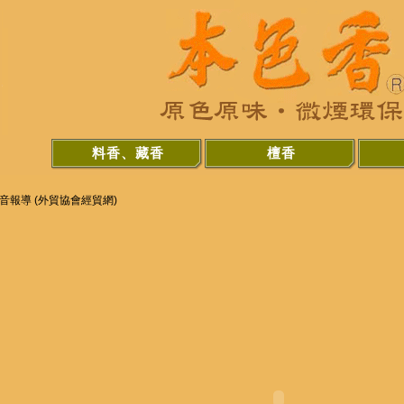
料香、藏香
檀香
音報導 (外貿協會經貿網)