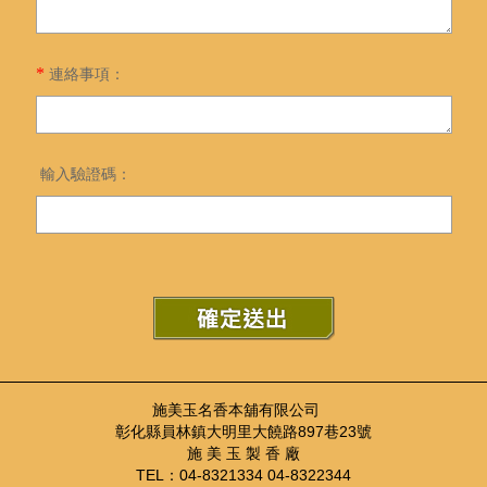
*
連絡事項：
輸入驗證碼：
施美玉名香本舖有限公司
彰化縣員林鎮大明里大饒路897巷23號
施 美 玉 製 香 廠
TEL：04-8321334 04-8322344