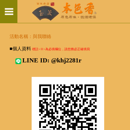
活動名稱：與我聯絡
■個人資料
標註<※>為必填欄位，請您務必正確填寫
LINE ID: @khj2281r