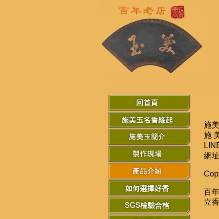
施美
施 美
LIN
網
Cop
百年
立